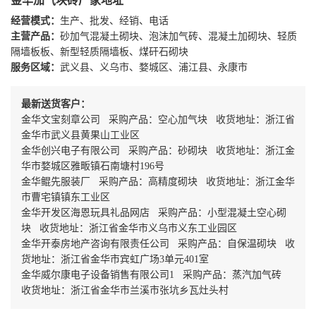
金华加气块砖厂家地址
经营模式：
生产、批发、经销、电话
主营产品：
砂加气混凝土砌块、泡沫加气砖、混凝土加砌块、轻质
隔墙板板、新型轻质隔墙板、煤矸石砌块
服务区域：
武义县、义乌市、婺城区、浦江县、永康市
最新送货客户：
金华文宝刻章公司 采购产品：空心加气块 收货地址：浙江省
金华市武义县黄果山工业区
金华创兴电子有限公司 采购产品：砂砌块 收货地址：浙江金
华市婺城区雅畈镇石南塘村196号
金华鲲先服装厂 采购产品：高精度砌块 收货地址：浙江金华
市曹宅镇镇东工业区
金华开发区海恩玩具礼品网店 采购产品：小型混凝土空心砌
块 收货地址：浙江省金华市义乌市义东工业园区
金华开泰房地产咨询有限责任公司 采购产品：自保温砌块 收
货地址：浙江省金华市宾虹广场3单元401室
金华威尔康电子设备销售有限公司1 采购产品：蒸汽加气砖
收货地址：浙江省金华市兰溪市张坑乡瓦灶头村