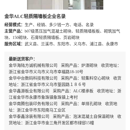
金华ALC轻质隔墙板企业名录
经营模式：
生产、经销、多少钱一方、电话、名录
主营产品：
b07级蒸压加气混凝土砌块、轻质隔墙板板、砌筑加气
块、150砌块、石膏轻质隔墙板、页岩砌块
服务区域：
武义县、兰溪市、东阳市、义乌市、浦江县、永康市
最新送货客户：
金华海陆方诚机械有限公司 采购产品：炉渣砌块 收货地址：
浙江省金华市义乌市义乌市幸福路18-10号
金华中台数码科技有限公司 采购产品：轻集料空心砌块 收货
地址：浙江省金华市义乌市篁园路１８６号
金华鑫源板业有限公司 采购产品：ALC楼承板 收货地址：浙
江省金华市永康市象珠镇象珠镇上考村
金华南腾包装印务有限公司 采购产品：单排孔砌块 收货地
址：浙江金华市东阳南马工业区
金华泰鑫涂装有限公司 采购产品：泡沫混凝土自保温砌块 收
货地址：浙江金华市金三角开发区都市绿邸15幢