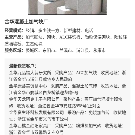
金华混凝土加气块厂
经营模式：
经销、多少钱一方、新型建材、电话
主营产品：
加气砌块、砌块、ALC装饰板、陶粒保温砌块、陶粒轻
质隔墙板、生态砌块
服务区域：
婺城区、东阳市、兰溪市、浦江县、永康市
最新送货客户：
金华九品福大蒜研究所 采购产品：ACC加气块 收货地址：浙
江省金华市浦江县虞宅乡人民政府
金华康荟美贸易中心 采购产品：混凝土加气砖 收货地址：浙
江省金华市婺城区白龙桥镇迎龙路6号
金华天龙阿克电子有限公司 采购产品：蒸压加气混凝土砌块
砖 收货地址：浙江省金华市宾虹路958号(正对面
金华资生环科技发展有限公司 采购产品：免烧加气砖 收货地
址：浙江省金华市义乌市下沈村
金华西樵金红阳家具厂 采购产品：粉煤灰加气砖 收货地址：
浙江省金华市双馨路２４０号